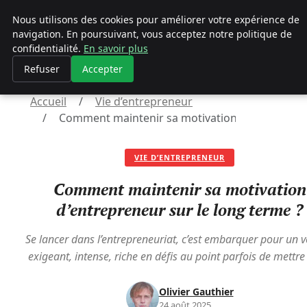
Geekgumbo
Nous utilisons des cookies pour améliorer votre expérience de
navigation. En poursuivant, vous acceptez notre politique de
Geekgumbo
confidentialité.
En savoir plus
Refuser
Accepter
Accueil
Vie d’entrepreneur
Comment maintenir sa motivation d’entrepreneu
VIE D’ENTREPRENEUR
Comment maintenir sa motivation
d’entrepreneur sur le long terme ?
Se lancer dans l’entrepreneuriat, c’est embarquer pour un 
exigeant, intense, riche en défis au point parfois de mettre
Olivier Gauthier
24 août 2025