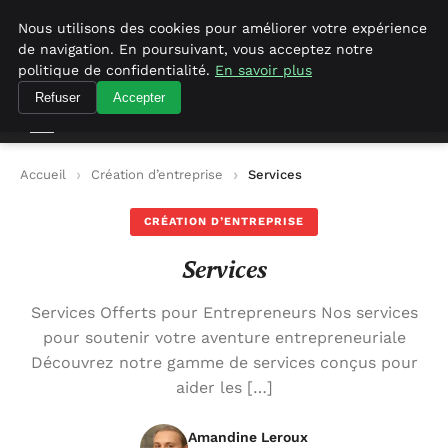
Geekgumbo
Nous utilisons des cookies pour améliorer votre expérience
de navigation. En poursuivant, vous acceptez notre
Geekgumbo
politique de confidentialité.
En savoir plus
Refuser
Accepter
Accueil
Création d’entreprise
Services
CRÉATION D’ENTREPRISE
Services
Services Offerts pour Entrepreneurs Nos services
pour soutenir votre aventure entrepreneuriale
Découvrez notre gamme de services conçus pour
aider les […]
Amandine Leroux