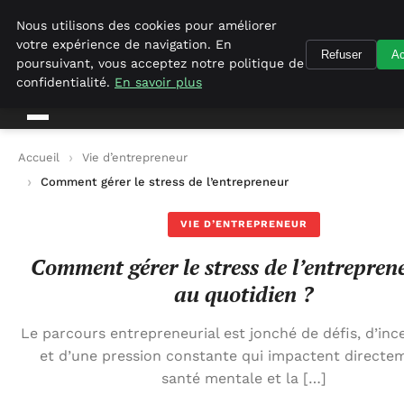
Geekgumbo
Nous utilisons des cookies pour améliorer
votre expérience de navigation. En
Refuser
Ac
Geekgumbo
poursuivant, vous acceptez notre politique de
confidentialité.
En savoir plus
Accueil
Vie d’entrepreneur
Comment gérer le stress de l’entrepreneuriat au quotidien ?
VIE D’ENTREPRENEUR
Comment gérer le stress de l’entrepren
au quotidien ?
Le parcours entrepreneurial est jonché de défis, d’ince
et d’une pression constante qui impactent directem
santé mentale et la […]