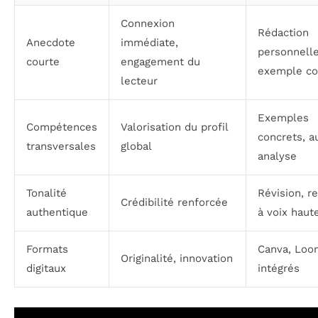
Connexion
Rédaction
Anecdote
immédiate,
personnelle
courte
engagement du
exemple co
lecteur
Exemples
Compétences
Valorisation du profil
concrets, a
transversales
global
analyse
Tonalité
Révision, r
Crédibilité renforcée
authentique
à voix haut
Formats
Canva, Loom
Originalité, innovation
digitaux
intégrés