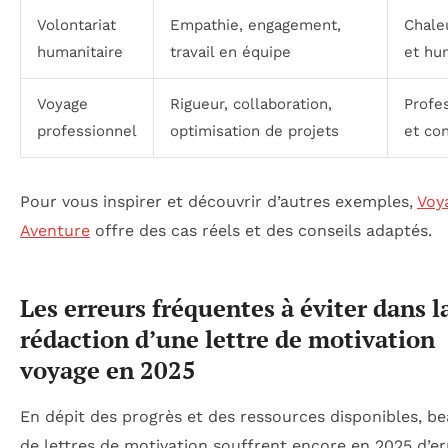
Volontariat
Empathie, engagement,
Chale
humanitaire
travail en équipe
et hu
Voyage
Rigueur, collaboration,
Profe
professionnel
optimisation de projets
et con
Pour vous inspirer et découvrir d’autres exemples,
Voy
Aventure
offre des cas réels et des conseils adaptés.
Les erreurs fréquentes à éviter dans l
rédaction d’une lettre de motivation
voyage en 2025
En dépit des progrès et des ressources disponibles, b
de lettres de motivation souffrent encore en 2025 d’er