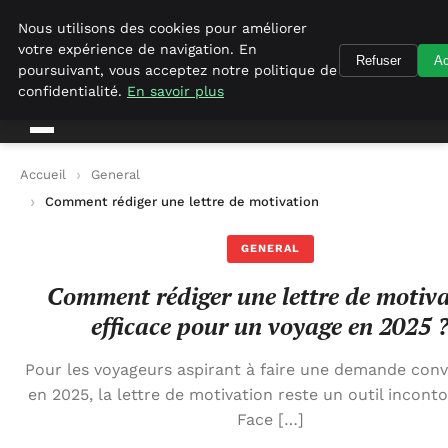
Geekgumbo
Nous utilisons des cookies pour améliorer
votre expérience de navigation. En
Refuser
Ac
Geekgumbo
poursuivant, vous acceptez notre politique de
confidentialité.
En savoir plus
Accueil
General
Comment rédiger une lettre de motivation efficace pour un vo
GENERAL
Comment rédiger une lettre de motiv
efficace pour un voyage en 2025 
Pour les voyageurs aspirant à faire une demande con
en 2025, la lettre de motivation reste un outil incont
Face […]