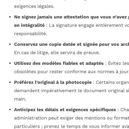
exigences légales.
Ne signez jamais une attestation que vous n’avez 
en intégralité
: La signature engage entièrement v
responsabilité.
Conservez une copie datée et signée pour vos arc
En cas de litige, elle servira de preuve.
Utilisez des modèles fiables et adaptés
: Évitez le
obsolètes pour rester conforme aux normes à jour
Préférez l’original à la photocopie
: Certains orga
demandent impérativement le document original si
main.
Anticipez les délais et exigences spécifiques
: Ch
administration peut exiger des mentions ou forma
particuliers ; prenez le temps de vous informer av