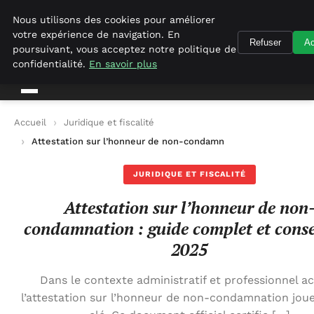
Geekgumbo
Nous utilisons des cookies pour améliorer
votre expérience de navigation. En
Refuser
Ac
Geekgumbo
poursuivant, vous acceptez notre politique de
confidentialité.
En savoir plus
Accueil
Juridique et fiscalité
Attestation sur l’honneur de non-condamnation : guide comple
JURIDIQUE ET FISCALITÉ
Attestation sur l’honneur de non
condamnation : guide complet et conse
2025
Dans le contexte administratif et professionnel ac
l’attestation sur l’honneur de non-condamnation joue