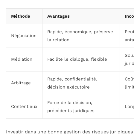
Méthode
Avantages
Inc
Rapide, économique, préserve
Peut
Négociation
la relation
anta
Solu
Médiation
Facilite le dialogue, flexible
jur
Rapide, confidentialité,
Coût
Arbitrage
décision exécutoire
limi
Force de la décision,
Contentieux
Long
précédents juridiques
Investir dans une bonne gestion des risques juridiques