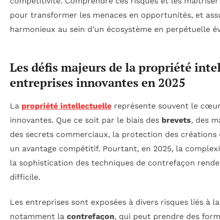
compétitivité. Comprendre ces risques et les maîtrise
pour transformer les menaces en opportunités, et as
harmonieux au sein d’un écosystème en perpétuelle év
Les défis majeurs de la propriété inte
entreprises innovantes en 2025
La
propriété intellectuelle
représente souvent le cœur 
innovantes. Que ce soit par le biais des
brevets
, des m
des secrets commerciaux, la protection des créations 
un avantage compétitif. Pourtant, en 2025, la complex
la sophistication des techniques de contrefaçon rende
difficile.
Les entreprises sont exposées à divers risques liés à la 
notamment la
contrefaçon
, qui peut prendre des form