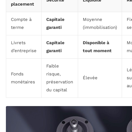
placement
Compte à
Capitale
Moyenne
Fi
terme
garanti
(immobilisation)
se
Livrets
Capitale
Disponible à
Mo
d’entreprise
garanti
tout moment
ma
Faible
Lé
Fonds
risque,
Élevée
su
monétaires
préservation
au
du capital