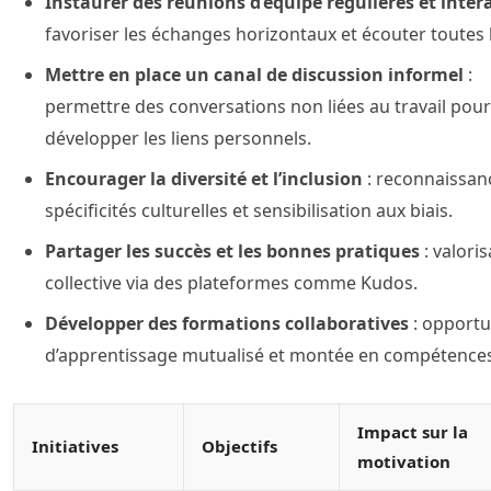
Instaurer des réunions d’équipe régulières et inter
favoriser les échanges horizontaux et écouter toutes l
Mettre en place un canal de discussion informel
:
permettre des conversations non liées au travail pour
développer les liens personnels.
Encourager la diversité et l’inclusion
: reconnaissan
spécificités culturelles et sensibilisation aux biais.
Partager les succès et les bonnes pratiques
: valoris
collective via des plateformes comme Kudos.
Développer des formations collaboratives
: opportu
d’apprentissage mutualisé et montée en compétences
Impact sur la
Initiatives
Objectifs
motivation