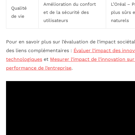
Amélioration du confort
L’Oréal – P
Qualité
et de la sécurité des
plus sûrs e
de vie
utilisateurs
naturels
Pour en savoir plus sur l’évaluation de l’impact sociétal
des liens complémentaires :
Évaluer l’impact des innov
technologiques
et
Mesurer l’impact de l’innovation sur
performance de l’entreprise
.