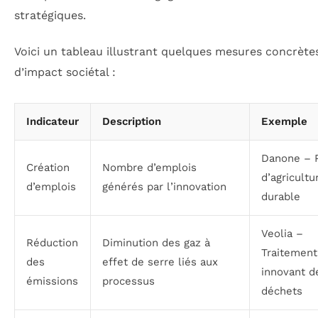
stratégiques.
Voici un tableau illustrant quelques mesures concrète
d’impact sociétal :
Indicateur
Description
Exemple
Danone – P
Création
Nombre d’emplois
d’agricultu
d’emplois
générés par l’innovation
durable
Veolia –
Réduction
Diminution des gaz à
Traitement
des
effet de serre liés aux
innovant d
émissions
processus
déchets