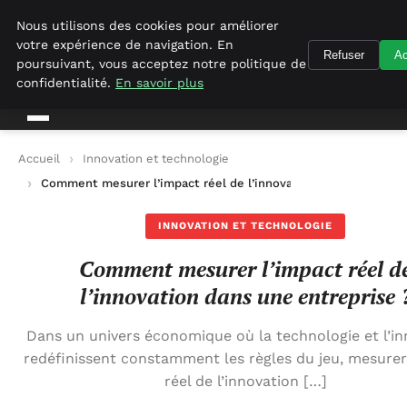
Geekgumbo
Nous utilisons des cookies pour améliorer
votre expérience de navigation. En
Refuser
Ac
Geekgumbo
poursuivant, vous acceptez notre politique de
confidentialité.
En savoir plus
Accueil
Innovation et technologie
Comment mesurer l’impact réel de l’innovation dans une entre
INNOVATION ET TECHNOLOGIE
Comment mesurer l’impact réel d
l’innovation dans une entreprise 
Dans un univers économique où la technologie et l’in
redéfinissent constamment les règles du jeu, mesurer
réel de l’innovation […]