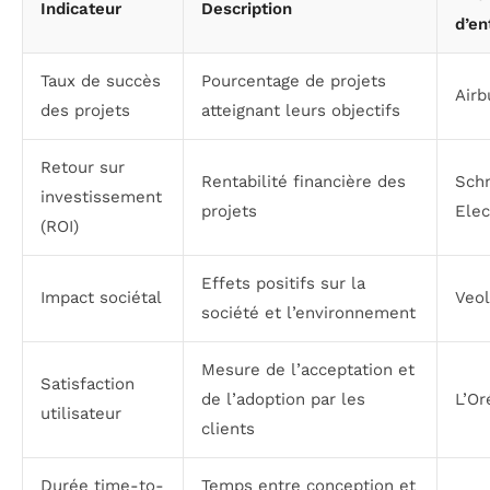
Indicateur
Description
d’en
Taux de succès
Pourcentage de projets
Airb
des projets
atteignant leurs objectifs
Retour sur
Rentabilité financière des
Sch
investissement
projets
Elec
(ROI)
Effets positifs sur la
Impact sociétal
Veol
société et l’environnement
Mesure de l’acceptation et
Satisfaction
de l’adoption par les
L’Or
utilisateur
clients
Durée time-to-
Temps entre conception et