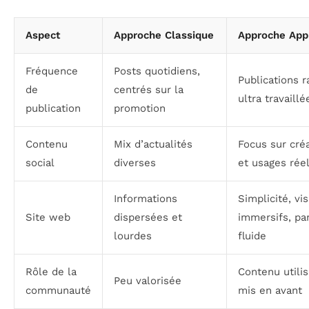
Aspect
Approche Classique
Approche App
Fréquence
Posts quotidiens,
Publications r
de
centrés sur la
ultra travaillé
publication
promotion
Contenu
Mix d’actualités
Focus sur créa
social
diverses
et usages rée
Informations
Simplicité, vi
Site web
dispersées et
immersifs, pa
lourdes
fluide
Rôle de la
Contenu utili
Peu valorisée
communauté
mis en avant