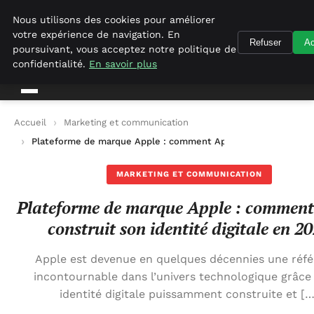
Geekgumbo
Nous utilisons des cookies pour améliorer
votre expérience de navigation. En
Refuser
Ac
Geekgumbo
poursuivant, vous acceptez notre politique de
confidentialité.
En savoir plus
Accueil
Marketing et communication
Plateforme de marque Apple : comment Apple construit son id
MARKETING ET COMMUNICATION
Plateforme de marque Apple : comment
construit son identité digitale en 2
Apple est devenue en quelques décennies une réf
incontournable dans l’univers technologique grâce
identité digitale puissamment construite et […