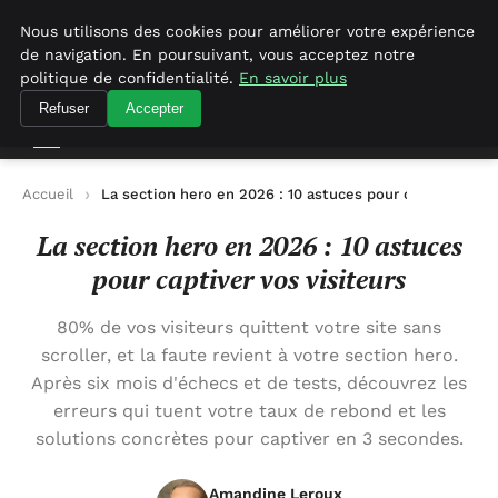
Geekgumbo
Nous utilisons des cookies pour améliorer votre expérience
de navigation. En poursuivant, vous acceptez notre
Geekgumbo
politique de confidentialité.
En savoir plus
Refuser
Accepter
Accueil
La section hero en 2026 : 10 astuces pour captiver vos 
La section hero en 2026 : 10 astuces
pour captiver vos visiteurs
80% de vos visiteurs quittent votre site sans
scroller, et la faute revient à votre section hero.
Après six mois d'échecs et de tests, découvrez les
erreurs qui tuent votre taux de rebond et les
solutions concrètes pour captiver en 3 secondes.
Amandine Leroux