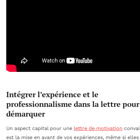
Intégrer l’expérience et le
professionnalisme dans la lettre pour
démarquer
Un aspect capital pour une
lettre de motivation
convai
est la mise en avant de vos expériences, même si elles