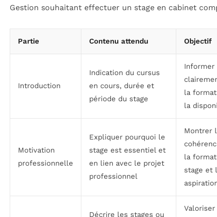
Gestion souhaitant effectuer un stage en cabinet com
Partie
Contenu attendu
Objectif
Informer
Indication du cursus
claireme
Introduction
en cours, durée et
la format
période du stage
la disponi
Montrer 
Expliquer pourquoi le
cohérenc
Motivation
stage est essentiel et
la format
professionnelle
en lien avec le projet
stage et 
professionnel
aspiratio
Valoriser
Décrire les stages ou