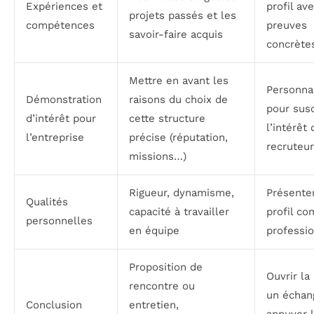
Expériences et
profil av
projets passés et les
compétences
preuves
savoir-faire acquis
concrète
Mettre en avant les
Personna
Démonstration
raisons du choix de
pour susc
d’intérêt pour
cette structure
l’intérêt 
l’entreprise
précise (réputation,
recruteur
missions…)
Rigueur, dynamisme,
Présente
Qualités
capacité à travailler
profil co
personnelles
en équipe
professi
Proposition de
Ouvrir la
rencontre ou
un échan
Conclusion
entretien,
appuyer 